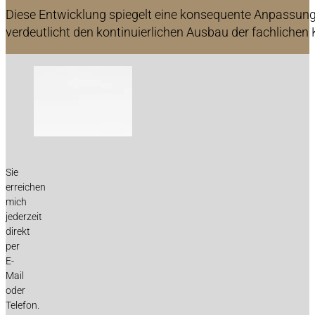
Diese Entwicklung spiegelt eine konsequente Anpassun
verdeutlicht den kontinuierlichen Ausbau der fachliche
Kontakt
Sie
erreichen
mich
jederzeit
direkt
per
E-
Mail
oder
Telefon.