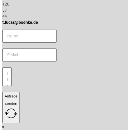
120
57
44
t.lucas@boehke.de
Anfrage
senden